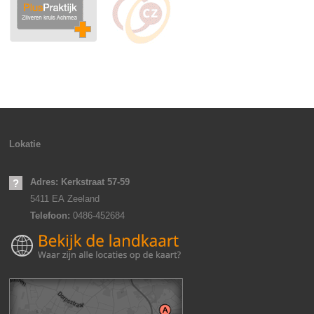
Lokatie
Adres: Kerkstraat 57-59
5411 EA
Zeeland
Telefoon:
0486-452684