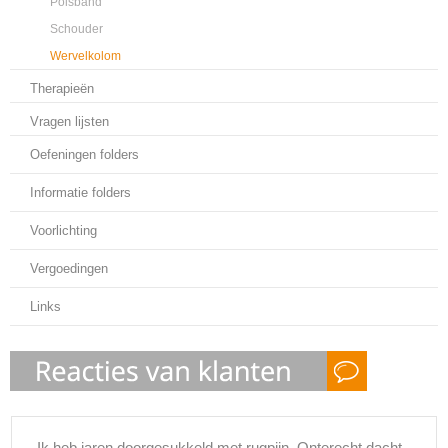
Polsband
Schouder
Wervelkolom
Therapieën
Vragen lijsten
Oefeningen folders
Informatie folders
Voorlichting
Vergoedingen
Links
Ik heb jaren doorgesukkeld met rugpijn. Onterecht dacht