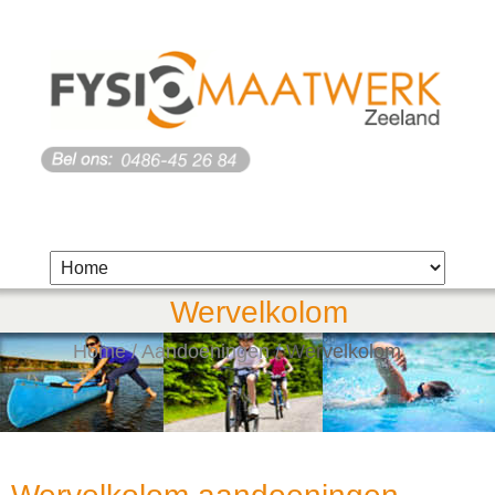
Wervelkolom
Home
/
Aandoeningen
/
Wervelkolom